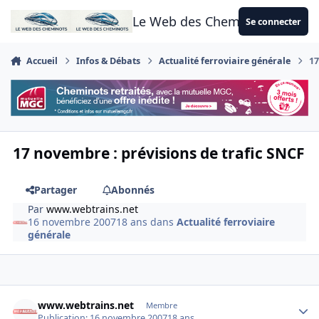
Aller au contenu
Le Web des Cheminots
Se connecter
Accueil
Infos & Débats
Actualité ferroviaire générale
17
17 novembre : prévisions de trafic SNCF
Partager
Abonnés
Par
www.webtrains.net
16 novembre 2007
18 ans
dans
Actualité ferroviaire
générale
Author stats
www.webtrains.net
Membre
Publication:
16 novembre 2007
18 ans