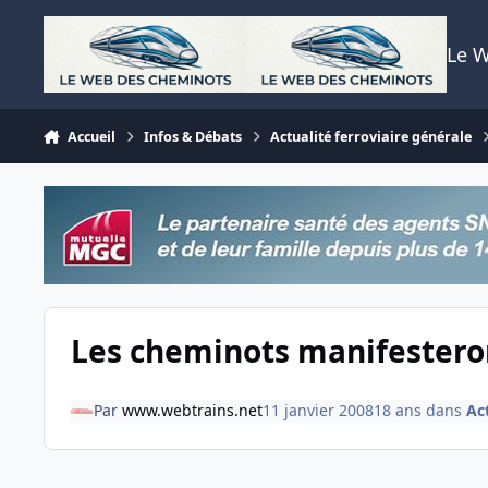
Aller au contenu
Le 
Accueil
Infos & Débats
Actualité ferroviaire générale
Les cheminots manifesteron
Par
www.webtrains.net
11 janvier 2008
18 ans
dans
Act