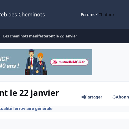
Web des Cheminots
Forums
Chatbox
Les cheminots manifesteront le 22 janvier
t le 22 janvier
Partager
Abonn
ualité ferroviaire générale