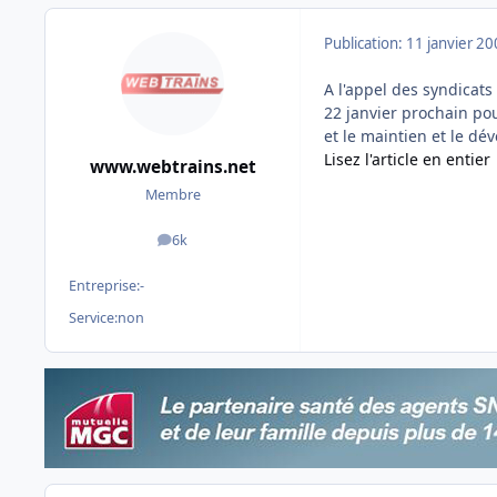
Publication:
11 janvier 2
A l'appel des syndicat
22 janvier prochain pou
et le maintien et le dé
Lisez l'article en entier
www.webtrains.net
Membre
6k
messages
Entreprise:
-
Service:
non