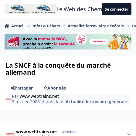
Aller au contenu
Le Web des Cheminots
Se connecter
Accueil
Infos & Débats
Actualité ferroviaire générale
La
La SNCF à la conquête du marché
allemand
Partager
Abonnés
Par
www.webtrains.net
3 février 2008
18 ans
dans
Actualité ferroviaire générale
Author stats
www.webtrains.net
Membre