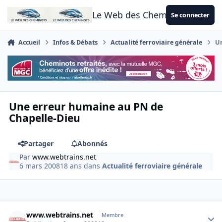
Aller au contenu
Le Web des Cheminots
Se connecter
Accueil
Infos & Débats
Actualité ferroviaire générale
Un
Une erreur humaine au PN de
Chapelle-Dieu
Partager
Abonnés
Par
www.webtrains.net
6 mars 2008
18 ans
dans
Actualité ferroviaire générale
Author stats
www.webtrains.net
Membre