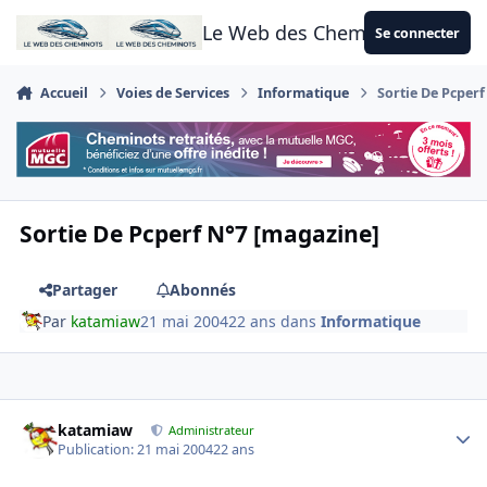
Aller au contenu
Le Web des Cheminots
Se connecter
Accueil
Voies de Services
Informatique
Sortie De Pcper
Sortie De Pcperf N°7 [magazine]
Partager
Abonnés
Par
katamiaw
21 mai 2004
22 ans
dans
Informatique
Author stats
katamiaw
Administrateur
Publication:
21 mai 2004
22 ans