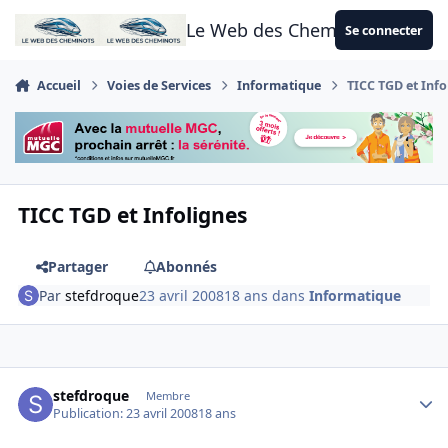
Aller au contenu
Le Web des Cheminots
Se connecter
Accueil
Voies de Services
Informatique
TICC TGD et Info
TICC TGD et Infolignes
Partager
Abonnés
Par
stefdroque
23 avril 2008
18 ans
dans
Informatique
Author stats
stefdroque
Membre
Publication:
23 avril 2008
18 ans