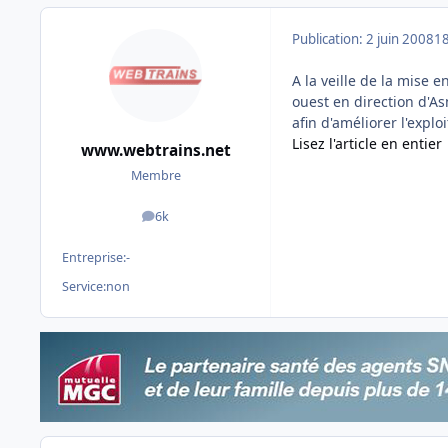
Publication:
2 juin 2008
18
A la veille de la mise 
ouest en direction d'As
afin d'améliorer l'exploi
Lisez l'article en entier
www.webtrains.net
Membre
6k
messages
Entreprise:
-
Service:
non