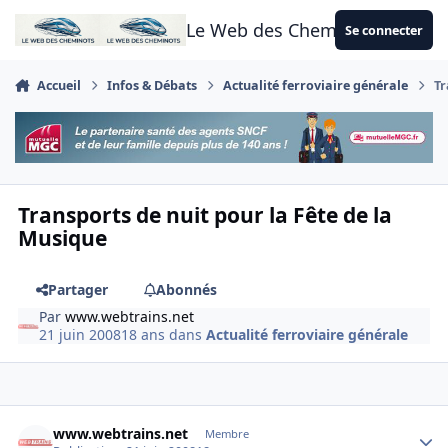
Aller au contenu
Le Web des Cheminots
Se connecter
Accueil
Infos & Débats
Actualité ferroviaire générale
Tr
Transports de nuit pour la Fête de la
Musique
Partager
Abonnés
Par
www.webtrains.net
21 juin 2008
18 ans
dans
Actualité ferroviaire générale
Author stats
www.webtrains.net
Membre