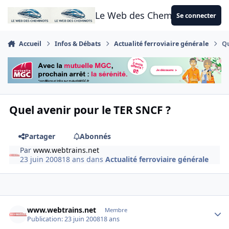
Aller au contenu
Le Web des Cheminots
Se connecter
Accueil
Infos & Débats
Actualité ferroviaire générale
Qu
Quel avenir pour le TER SNCF ?
Partager
Abonnés
Par
www.webtrains.net
23 juin 2008
18 ans
dans
Actualité ferroviaire générale
Author stats
www.webtrains.net
Membre
Publication:
23 juin 2008
18 ans