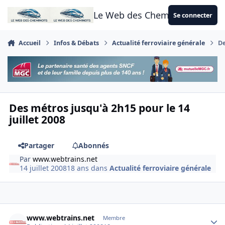
Aller au contenu
Le Web des Cheminots
Se connecter
Accueil
Infos & Débats
Actualité ferroviaire générale
De
Des métros jusqu'à 2h15 pour le 14
juillet 2008
Partager
Abonnés
Par
www.webtrains.net
14 juillet 2008
18 ans
dans
Actualité ferroviaire générale
Author stats
www.webtrains.net
Membre