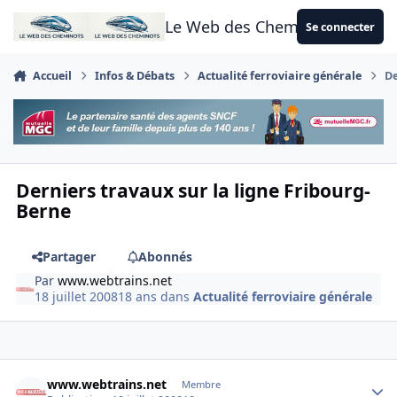
Aller au contenu
Le Web des Cheminots
Se connecter
Accueil
Infos & Débats
Actualité ferroviaire générale
De
Derniers travaux sur la ligne Fribourg-
Berne
Partager
Abonnés
Par
www.webtrains.net
18 juillet 2008
18 ans
dans
Actualité ferroviaire générale
Author stats
www.webtrains.net
Membre