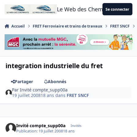
Aller au contenu
Le Web des Cheminots
Se connecter
Accueil
FRET Ferroviaire et trains de travaux
FRET SNCF
integration industrielle du fret
Partager
Abonnés
Par
Invité compte_supp00a
19 juillet 2008
18 ans
dans
FRET SNCF
Invité compte_supp00a
Invités
Publication:
19 juillet 2008
18 ans