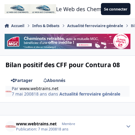
Aller au contenu
Le Web des Cheminots
Se connecter
Accueil
Infos & Débats
Actualité ferroviaire générale
Bi
Bilan positif des CFF pour Contura 08
Partager
Abonnés
Par
www.webtrains.net
7 mai 2008
18 ans
dans
Actualité ferroviaire générale
Author stats
www.webtrains.net
Membre
Publication:
7 mai 2008
18 ans