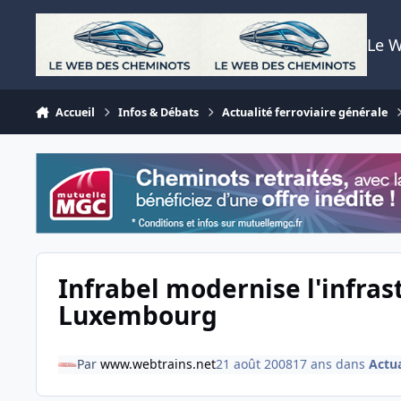
Aller au contenu
Le 
Accueil
Infos & Débats
Actualité ferroviaire générale
Infrabel modernise l'infras
Luxembourg
Par
www.webtrains.net
21 août 2008
17 ans
dans
Actua