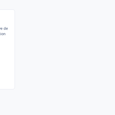
ve de
tion