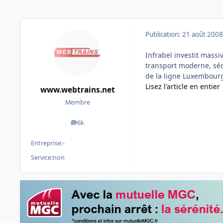
Publication:
21 août 2008
Infrabel investit mass
transport moderne, sécu
de la ligne Luxembourg-
Lisez l'article en entier
www.webtrains.net
Membre
6k
messages
Entreprise:
-
Service:
non