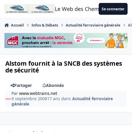
Aller au contenu
Le Web des Cheminots
Se connecter
Accueil
Infos & Débats
Actualité ferroviaire générale
Al
Alstom fournit à la SNCB des systèmes
de sécurité
Partager
Abonnés
Par
www.webtrains.net
9 septembre 2008
17 ans
dans
Actualité ferroviaire
générale
Author stats