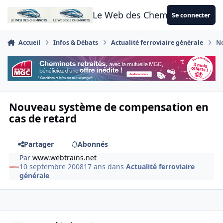
Aller au contenu
Le Web des Cheminots
Se connecter
Accueil
Infos & Débats
Actualité ferroviaire générale
No
Nouveau système de compensation en
cas de retard
Partager
Abonnés
Par
www.webtrains.net
10 septembre 2008
17 ans
dans
Actualité ferroviaire
générale
Author stats