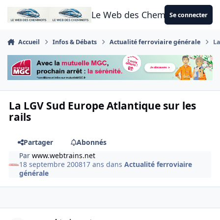
Aller au contenu
Le Web des Cheminots
Se connecter
Accueil
Infos & Débats
Actualité ferroviaire générale
La
La LGV Sud Europe Atlantique sur les
rails
Partager
Abonnés
Par
www.webtrains.net
18 septembre 2008
17 ans
dans
Actualité ferroviaire
générale
Author stats