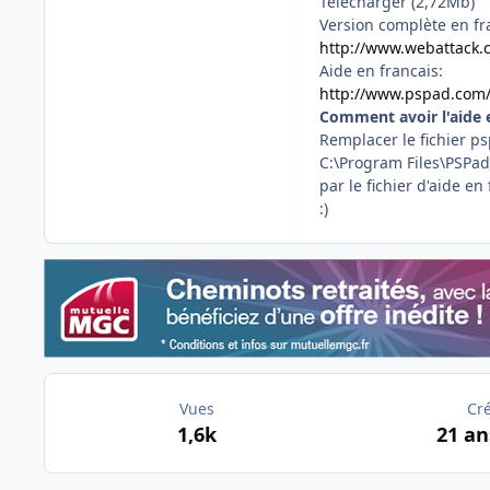
Telecharger (2,72Mb)
Version complète en fr
http://www.webattack.
Aide en francais:
http://www.pspad.com/
Comment avoir l'aide 
Remplacer le fichier p
C:\Program Files\PSPad
par le fichier d'aide e
:)
Vues
Cr
1,6k
21 an