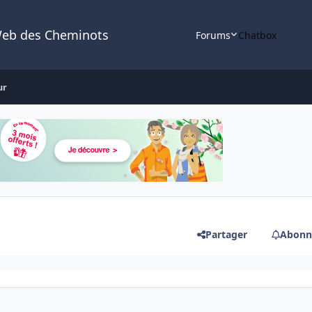
Web des Cheminots
Forums
Chatbox
ur
Partager
Abonn