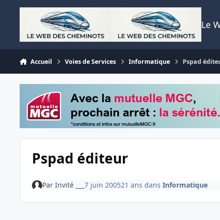
Aller au contenu
Le 
Accueil
Voies de Services
Informatique
Pspad édite
Pspad éditeur
Par
Invité ___
7 juin 2005
21 ans
dans
Informatique