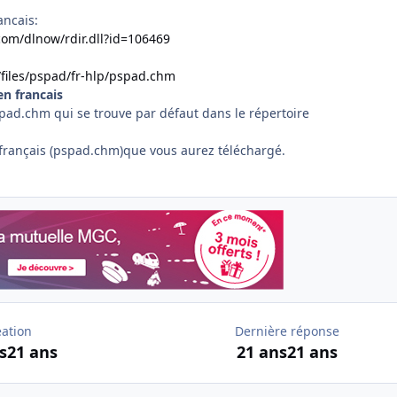
ancais:
com/dlnow/rdir.dll?id=106469
files/pspad/fr-hlp/pspad.chm
en francais
spad.chm qui se trouve par défaut dans le répertoire
n français (pspad.chm)que vous aurez téléchargé.
éation
Dernière réponse
s
21 ans
21 ans
21 ans