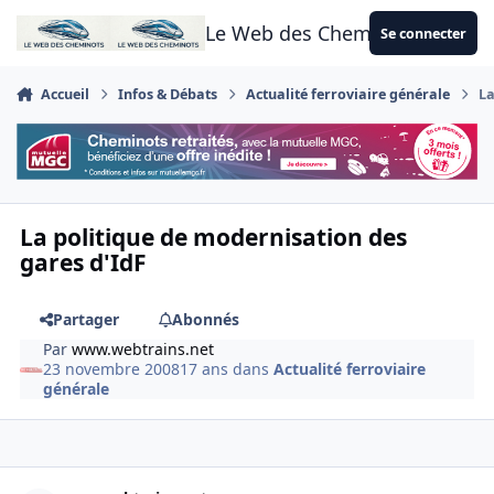
Aller au contenu
Le Web des Cheminots
Se connecter
Accueil
Infos & Débats
Actualité ferroviaire générale
La
La politique de modernisation des
gares d'IdF
Partager
Abonnés
Par
www.webtrains.net
23 novembre 2008
17 ans
dans
Actualité ferroviaire
générale
Author stats