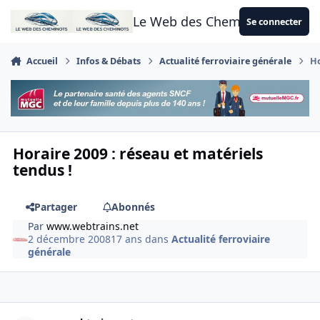
Aller au contenu
Le Web des Cheminots
Se connecter
Accueil
Infos & Débats
Actualité ferroviaire générale
Ho
Horaire 2009 : réseau et matériels
tendus !
Partager
Abonnés
Par
www.webtrains.net
2 décembre 2008
17 ans
dans
Actualité ferroviaire
générale
Author stats