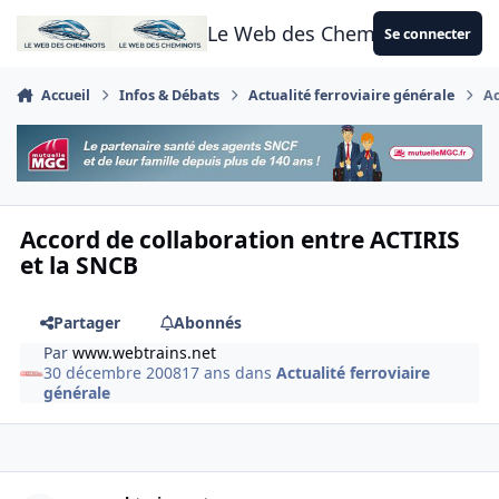
Aller au contenu
Le Web des Cheminots
Se connecter
Accueil
Infos & Débats
Actualité ferroviaire générale
Ac
Accord de collaboration entre ACTIRIS
et la SNCB
Partager
Abonnés
Par
www.webtrains.net
30 décembre 2008
17 ans
dans
Actualité ferroviaire
générale
Author stats