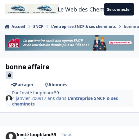
Aller au contenu
Le Web des Cheminots
Se connecter
Accueil
SNCF
L'entreprise SNCF & ses cheminots
bonne a
bonne affaire
Partager
Abonnés
Par
Invité loupblanc59
4 janvier 2009
17 ans
dans
L'entreprise SNCF & ses
cheminots
Invité loupblanc59
Invités