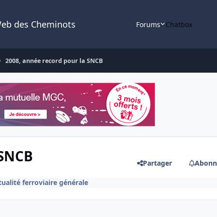
Web des Cheminots
Forums
Chatbox
2008, année record pour la SNCB
 SNCB
Partager
Abonn
ualité ferroviaire générale