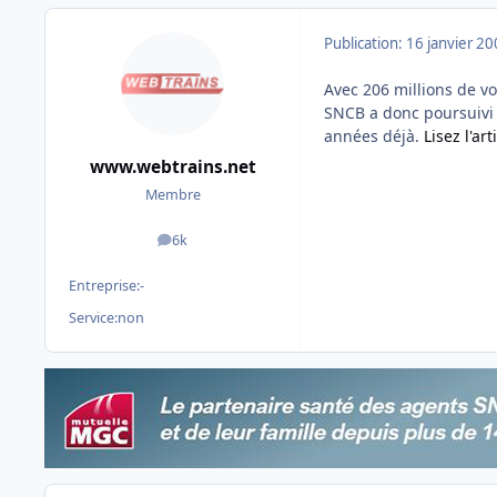
Publication:
16 janvier 2
Avec 206 millions de v
SNCB a donc poursuivi 
années déjà.
Lisez l'art
www.webtrains.net
Membre
6k
messages
Entreprise:
-
Service:
non