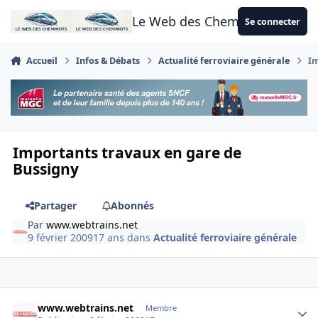
Aller au contenu
Le Web des Cheminots
Se connecter
Accueil
Infos & Débats
Actualité ferroviaire générale
Im
Importants travaux en gare de
Bussigny
Partager
Abonnés
Par
www.webtrains.net
9 février 2009
17 ans
dans
Actualité ferroviaire générale
Author stats
www.webtrains.net
Membre