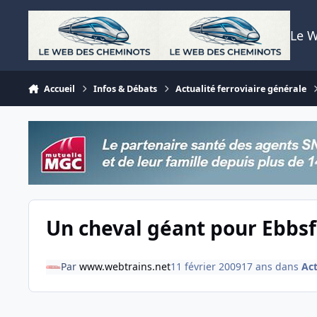
Aller au contenu
Le 
Accueil
Infos & Débats
Actualité ferroviaire générale
Un cheval géant pour Ebbsf
Par
www.webtrains.net
11 février 2009
17 ans
dans
Act