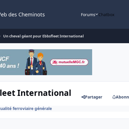
Web des Cheminots
Forums
Chatbox
Un cheval géant pour Ebbsfleet International
leet International
Partager
Abonn
ualité ferroviaire générale