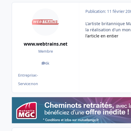
Publication:
11 février 2
L'artiste britannique M
la réalisation d'un mo
l'article en entier
www.webtrains.net
Membre
6k
messages
Entreprise:
-
Service:
non