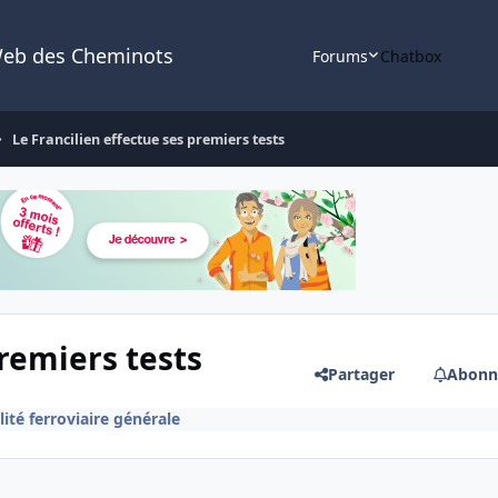
Web des Cheminots
Forums
Chatbox
Le Francilien effectue ses premiers tests
premiers tests
Partager
Abonn
lité ferroviaire générale