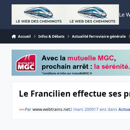
Aller au contenu
Le 
Accueil
Infos & Débats
Actualité ferroviaire générale
Le Francilien effectue ses 
Par
www.webtrains.net
2 mars 2009
17 ans
dans
Actua