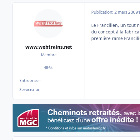
Publication:
2 mars 2009
Le Francilien, un tout
du concept à la fabric
première rame Francili
www.webtrains.net
Membre
6k
messages
Entreprise:
-
Service:
non