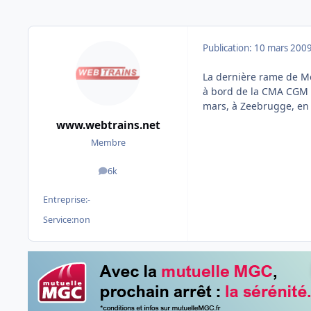
Publication:
10 mars 200
La dernière rame de Me
à bord de la CMA CGM L
mars, à Zeebrugge, en
www.webtrains.net
Membre
6k
messages
Entreprise:
-
Service:
non