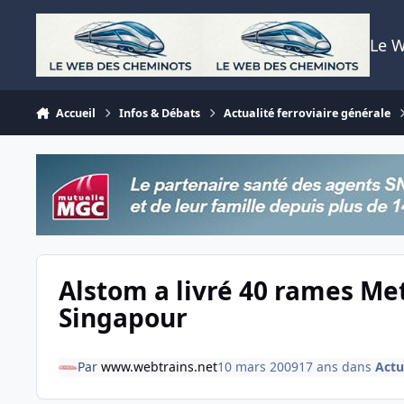
Aller au contenu
Le 
Accueil
Infos & Débats
Actualité ferroviaire générale
Alstom a livré 40 rames Met
Singapour
Par
www.webtrains.net
10 mars 2009
17 ans
dans
Actu