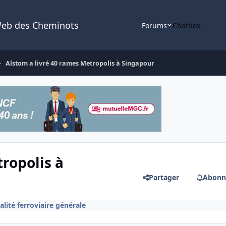
Web des Cheminots
Forums
Chatbox
Alstom a livré 40 rames Metropolis à Singapour
ropolis à
Partager
Abonn
alité ferroviaire générale