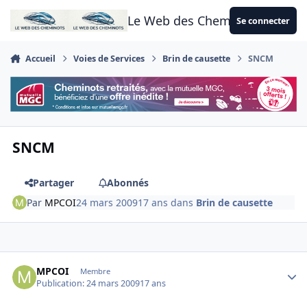
Aller au contenu
Le Web des Cheminots
Se connecter
Accueil
Voies de Services
Brin de causette
SNCM
SNCM
Partager
Abonnés
Par
MPCOI
24 mars 2009
17 ans
dans
Brin de causette
Author stats
MPCOI
Membre
Publication:
24 mars 2009
17 ans