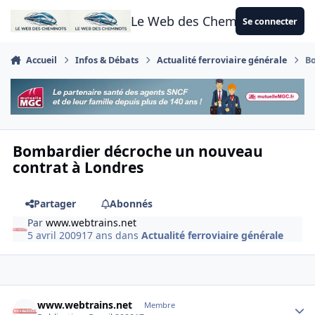
Aller au contenu
Le Web des Cheminots
Se connecter
Accueil
Infos & Débats
Actualité ferroviaire générale
Bo
Bombardier décroche un nouveau
contrat à Londres
Partager
Abonnés
Par
www.webtrains.net
5 avril 2009
17 ans
dans
Actualité ferroviaire générale
Author stats
www.webtrains.net
Membre