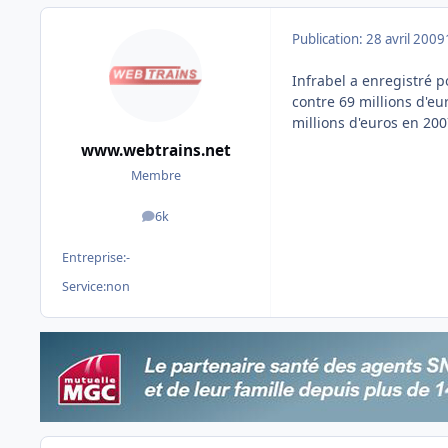
Publication:
28 avril 2009
Infrabel a enregistré p
contre 69 millions d'eu
millions d'euros en 20
www.webtrains.net
Membre
6k
messages
Entreprise:
-
Service:
non