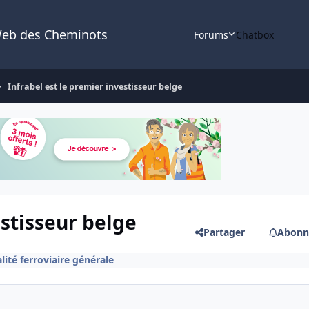
Web des Cheminots
Forums
Chatbox
Infrabel est le premier investisseur belge
estisseur belge
Partager
Abonn
lité ferroviaire générale