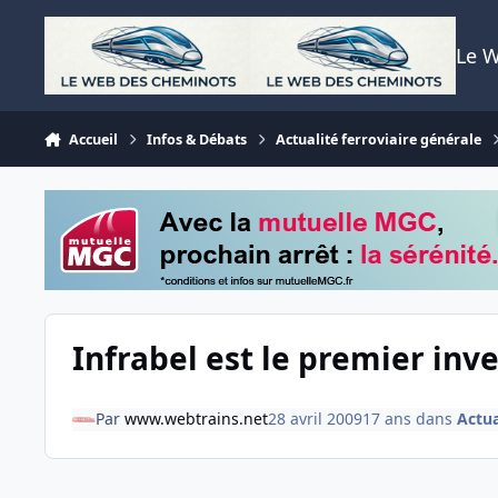
Aller au contenu
Le 
Accueil
Infos & Débats
Actualité ferroviaire générale
Infrabel est le premier inv
Par
www.webtrains.net
28 avril 2009
17 ans
dans
Actua