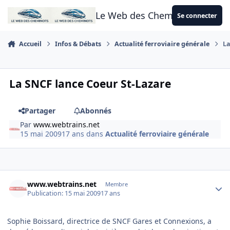
Aller au contenu
Le Web des Cheminots
Se connecter
Accueil
Infos & Débats
Actualité ferroviaire générale
La
La SNCF lance Coeur St-Lazare
Partager
Abonnés
Par
www.webtrains.net
15 mai 2009
17 ans
dans
Actualité ferroviaire générale
Author stats
www.webtrains.net
Membre
Publication:
15 mai 2009
17 ans
Sophie Boissard, directrice de SNCF Gares et Connexions, a