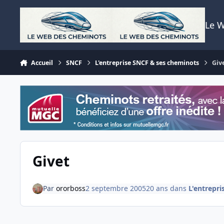
Aller au contenu
Le 
Accueil
SNCF
L'entreprise SNCF & ses cheminots
Giv
Givet
Par
ororboss
2 septembre 2005
20 ans
dans
L'entrepr