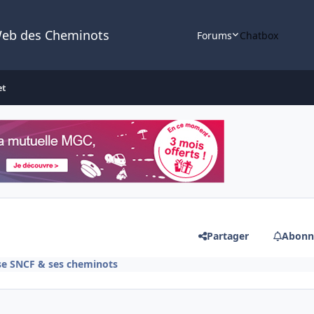
Web des Cheminots
Forums
Chatbox
et
Partager
Abonn
ise SNCF & ses cheminots