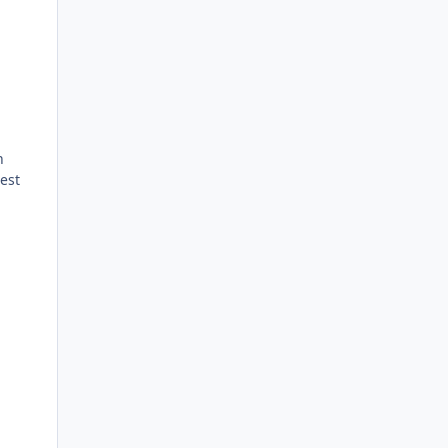
n
 est