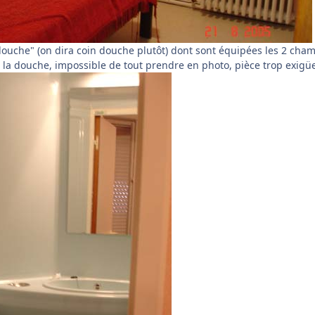
douche" (on dira coin douche plutôt) dont sont équipées les 2 cha
 la douche, impossible de tout prendre en photo, pièce trop exigüe