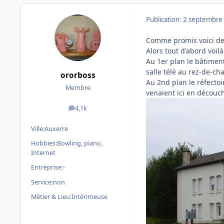
Publication:
2 septembre
Comme promis voici de
Alors tout d'abord voil
Au 1er plan le bâtimen
salle télé au rez-de-c
ororboss
Au 2nd plan le réfectoi
Membre
venaient ici en découc
4,1k
messages
Ville:
Auxerre
Hobbies:
Bowling, piano,
Internet
Entreprise:
-
Service:
non
Métier & Lieu:
Intérimeuse