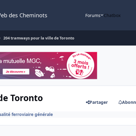
Web des Cheminots
Forums
Chatbox
204 tramways pour la ville de Toronto
de Toronto
Partager
Abonn
alité ferroviaire générale