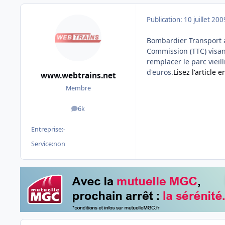
Publication:
10 juillet 200
Bombardier Transport a
Commission (TTC) visan
remplacer le parc vieill
d'euros.
Lisez l'article e
www.webtrains.net
Membre
6k
messages
Entreprise:
-
Service:
non