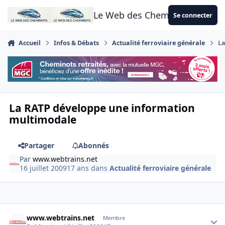
Aller au contenu
Le Web des Cheminots
Se connecter
Accueil
Infos & Débats
Actualité ferroviaire générale
La
La RATP développe une information
multimodale
Partager
Abonnés
Par
www.webtrains.net
16 juillet 2009
17 ans
dans
Actualité ferroviaire générale
Author stats
www.webtrains.net
Membre