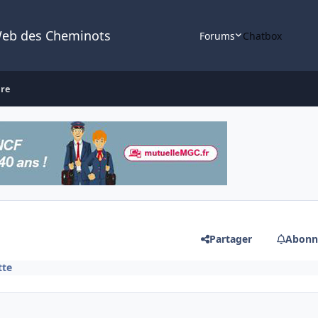
Web des Cheminots
Forums
Chatbox
ire
Partager
Abonn
tte