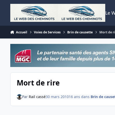
Aller au contenu
Le 
Accueil
Voies de Services
Brin de causette
Mort de r
Mort de rire
Par
Rail cassé
30 mars 2010
16 ans
dans
Brin de cause