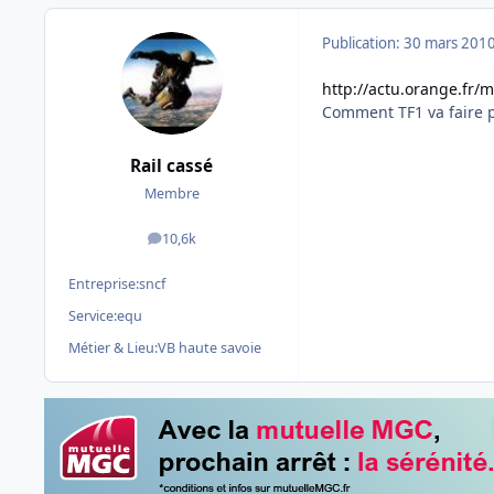
Publication:
30 mars 201
http://actu.orange.fr/
Comment TF1 va faire p
Rail cassé
Membre
10,6k
messages
Entreprise:
sncf
Service:
equ
Métier & Lieu:
VB haute savoie