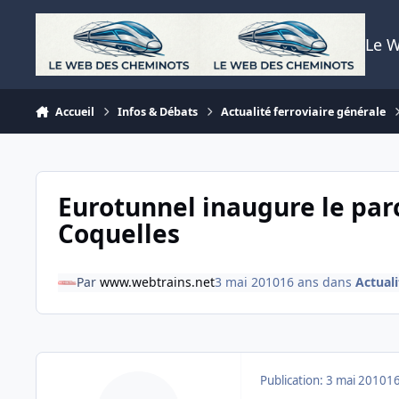
Aller au contenu
Le 
Accueil
Infos & Débats
Actualité ferroviaire générale
Eurotunnel inaugure le par
Coquelles
Par
www.webtrains.net
3 mai 2010
16 ans
dans
Actuali
Publication:
3 mai 2010
16