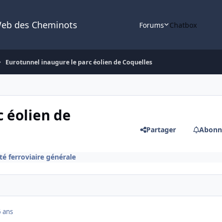
Web des Cheminots
Forums
Chatbox
Eurotunnel inaugure le parc éolien de Coquelles
c éolien de
Partager
Abonn
té ferroviaire générale
 ans