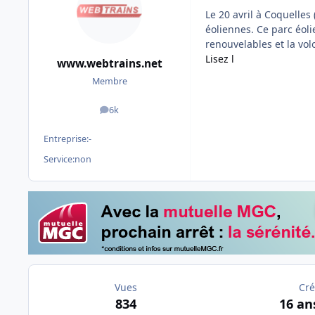
Le 20 avril à Coquelles
éoliennes. Ce parc éol
renouvelables et la vo
Lisez l
www.webtrains.net
Membre
6k
messages
Entreprise:
-
Service:
non
Vues
Cré
834
16 an