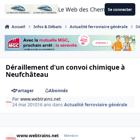
Aller au contenu
Le Web des Cheminots
Se connecter
Accueil
Infos & Débats
Actualité ferroviaire générale
Dé
Déraillement d'un convoi chimique à
Neufchâteau
Partager
Abonnés
Par
www.webtrains.net
24 mai 2010
16 ans
dans
Actualité ferroviaire générale
Author stats
www.webtrains.net
Membre