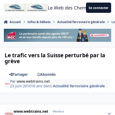
Aller au contenu
Le Web des Cheminots
Se connecter
Accueil
Infos & Débats
Actualité ferroviaire générale
Le
Le trafic vers la Suisse perturbé par la
grève
Partager
Abonnés
Par
www.webtrains.net
23 juin 2010
16 ans
dans
Actualité ferroviaire générale
Author stats
www.webtrains.net
Membre