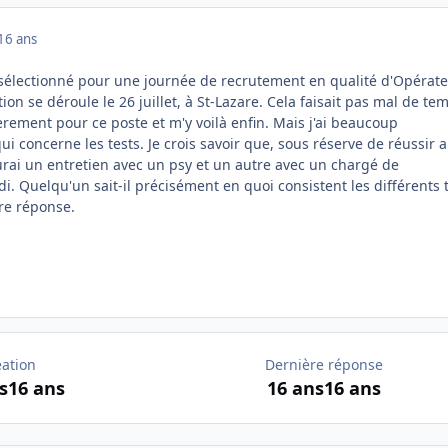
16 ans
té sélectionné pour une journée de recrutement en qualité d'Opérat
tion se déroule le 26 juillet, à St-Lazare. Cela faisait pas mal de te
èrement pour ce poste et m'y voilà enfin. Mais j'ai beaucoup
i concerne les tests. Je crois savoir que, sous réserve de réussir 
aurai un entretien avec un psy et un autre avec un chargé de
i. Quelqu'un sait-il précisément en quoi consistent les différents 
re réponse.
éation
Dernière réponse
s
16 ans
16 ans
16 ans