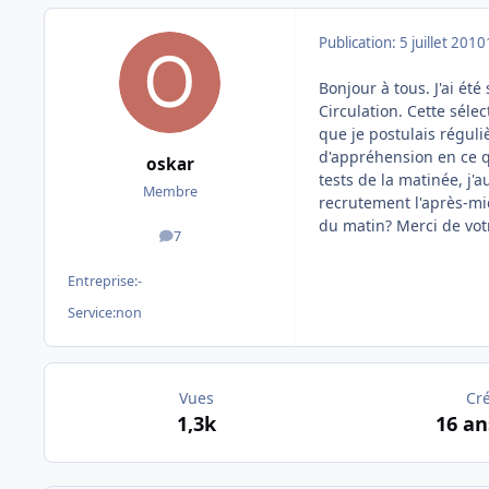
Publication:
5 juillet 2010
Bonjour à tous. J'ai é
Circulation. Cette sélec
que je postulais réguli
d'appréhension en ce qu
oskar
tests de la matinée, j'
Membre
recrutement l'après-mid
du matin? Merci de vot
7
messages
Entreprise:
-
Service:
non
Vues
Cr
1,3k
16 an