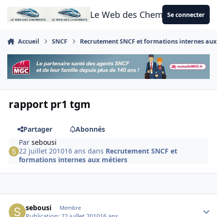
Aller au contenu
Le Web des Cheminots
Se connecter
Accueil
SNCF
Recrutement SNCF et formations internes aux
rapport pr1 tgm
Partager
Abonnés
Par
sebousi
22 juillet 2010
16 ans
dans
Recrutement SNCF et
formations internes aux métiers
Author stats
sebousi
Membre
Publication:
22 juillet 2010
16 ans