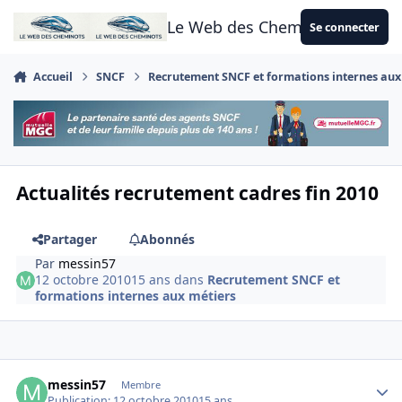
Aller au contenu
Le Web des Cheminots
Se connecter
Accueil
SNCF
Recrutement SNCF et formations internes aux
Actualités recrutement cadres fin 2010
Partager
Abonnés
Par
messin57
12 octobre 2010
15 ans
dans
Recrutement SNCF et
formations internes aux métiers
Author stats
messin57
Membre
Publication:
12 octobre 2010
15 ans