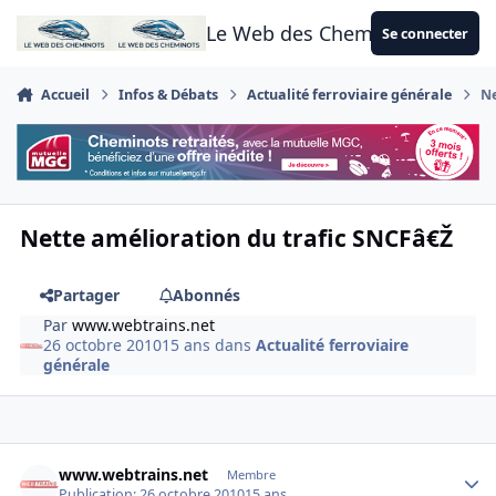
Aller au contenu
Le Web des Cheminots
Se connecter
Accueil
Infos & Débats
Actualité ferroviaire générale
Ne
Nette amélioration du trafic SNCFâ€Ž
Partager
Abonnés
Par
www.webtrains.net
26 octobre 2010
15 ans
dans
Actualité ferroviaire
générale
Author stats
www.webtrains.net
Membre
Publication:
26 octobre 2010
15 ans