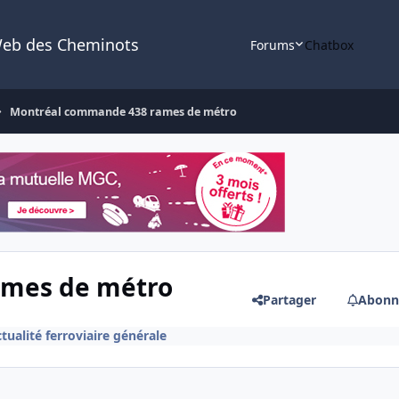
Web des Cheminots
Forums
Chatbox
Montréal commande 438 rames de métro
ames de métro
Partager
Abonn
tualité ferroviaire générale