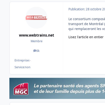
Publication:
28 octobre 2
Le consortium composé 
transport de Montréal 
qui remplaceront les vo
www.webtrains.net
Lisez l'article en entier
Membre
6k
messages
Entreprise:
-
Service:
non