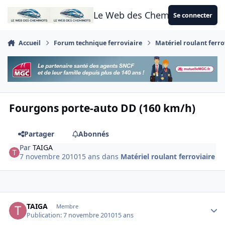
Aller au contenu
Le Web des Cheminots
Se connecter
Accueil
Forum technique ferroviaire
Matériel roulant ferro
Fourgons porte-auto DD (160 km/h)
Partager
Abonnés
Par
TAIGA
7 novembre 2010
15 ans
dans
Matériel roulant ferroviaire
Author stats
TAIGA
Membre
Publication:
7 novembre 2010
15 ans