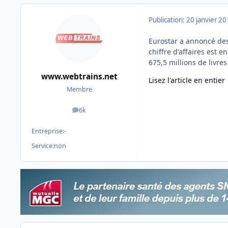
Publication:
20 janvier 2
Eurostar a annoncé des
chiffre d'affaires est
675,5 millions de livres
www.webtrains.net
Lisez l'article en entier
Membre
6k
messages
Entreprise:
-
Service:
non