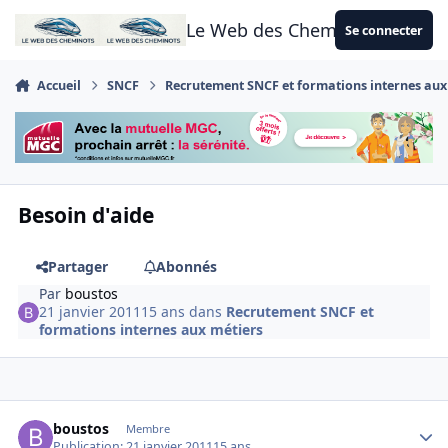
Aller au contenu
Le Web des Cheminots
Se connecter
Accueil
SNCF
Recrutement SNCF et formations internes aux
Besoin d'aide
Partager
Abonnés
Par
boustos
21 janvier 2011
15 ans
dans
Recrutement SNCF et
formations internes aux métiers
Author stats
boustos
Membre
Publication:
21 janvier 2011
15 ans