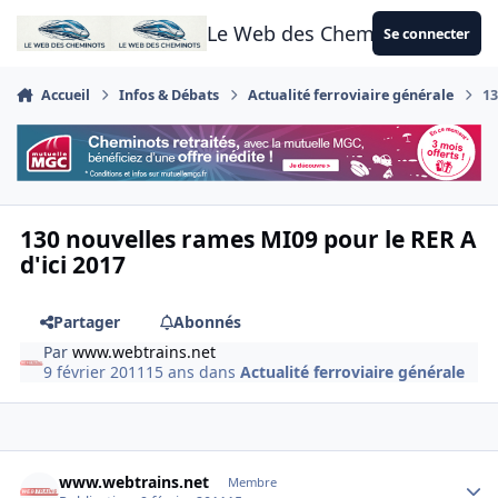
Aller au contenu
Le Web des Cheminots
Se connecter
Accueil
Infos & Débats
Actualité ferroviaire générale
13
130 nouvelles rames MI09 pour le RER A
d'ici 2017
Partager
Abonnés
Par
www.webtrains.net
9 février 2011
15 ans
dans
Actualité ferroviaire générale
Author stats
www.webtrains.net
Membre