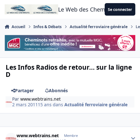
Aller au contenu
Le Web des Cheminots
Se connecter
Accueil
Infos & Débats
Actualité ferroviaire générale
Le
Les Infos Radios de retour... sur la ligne
D
Partager
Abonnés
Par
www.webtrains.net
2 mars 2011
15 ans
dans
Actualité ferroviaire générale
Author stats
www.webtrains.net
Membre