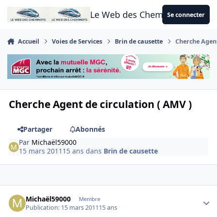
Aller au contenu
Le Web des Cheminots
Se connecter
Accueil
Voies de Services
Brin de causette
Cherche Agent
Cherche Agent de circulation ( AMV )
Partager
Abonnés
Par
Michaël59000
15 mars 2011
15 ans
dans
Brin de causette
Author stats
Michaël59000
Membre
Publication:
15 mars 2011
15 ans