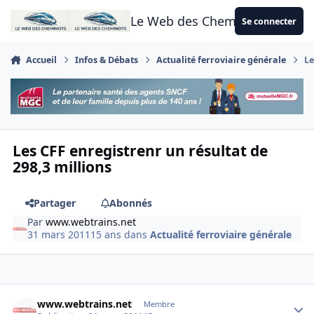
Aller au contenu
Le Web des Cheminots
Se connecter
Accueil
Infos & Débats
Actualité ferroviaire générale
Le
Les CFF enregistrenr un résultat de
298,3 millions
Partager
Abonnés
Par
www.webtrains.net
31 mars 2011
15 ans
dans
Actualité ferroviaire générale
Author stats
www.webtrains.net
Membre